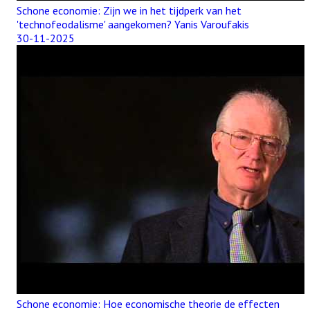
Schone economie: Zijn we in het tijdperk van het
'technofeodalisme' aangekomen? Yanis Varoufakis
30-11-2025
Schone economie: Hoe economische theorie de effecten