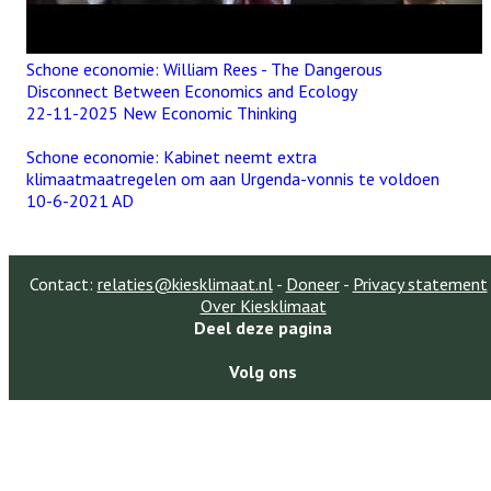
Schone economie: William Rees - The Dangerous
Disconnect Between Economics and Ecology
22-11-2025 New Economic Thinking
Schone economie: Kabinet neemt extra
klimaatmaatregelen om aan Urgenda-vonnis te voldoen
10-6-2021 AD
Contact:
relaties@kiesklimaat.nl
-
Doneer
-
Privacy statement
Over Kiesklimaat
Deel deze pagina
Volg ons