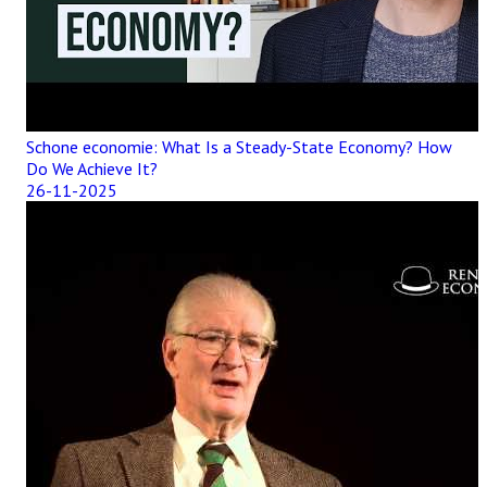
Schone economie: What Is a Steady-State Economy? How
Do We Achieve It?
26-11-2025