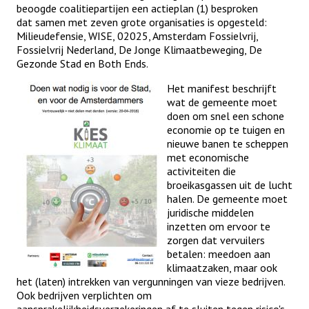
beoogde coalitiepartijen een actieplan (1) besproken
dat samen met zeven grote organisaties is opgesteld:
Milieudefensie, WISE, 02025, Amsterdam Fossielvrij,
Fossielvrij Nederland, De Jonge Klimaatbeweging, De
Gezonde Stad en Both Ends.
Het manifest beschrijft
wat de gemeente moet
doen om snel een schone
economie op te tuigen en
nieuwe banen te scheppen
met economische
activiteiten die
broeikasgassen uit de lucht
halen. De gemeente moet
juridische middelen
inzetten om ervoor te
zorgen dat vervuilers
betalen: meedoen aan
klimaatzaken, maar ook
het (laten) intrekken van vergunningen van vieze bedrijven.
Ook bedrijven verplichten om
aansprakelijkheidsverzekeringen af te sluiten tegen risico's