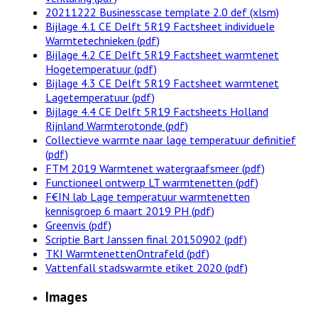
20211222 Businesscase template 2.0 def (xlsm)
Bijlage 4.1 CE Delft 5R19 Factsheet individuele
Warmtetechnieken (pdf)
Bijlage 4.2 CE Delft 5R19 Factsheet warmtenet
Hogetemperatuur (pdf)
Bijlage 4.3 CE Delft 5R19 Factsheet warmtenet
Lagetemperatuur (pdf)
Bijlage 4.4 CE Delft 5R19 Factsheets Holland
Rijnland Warmterotonde (pdf)
Collectieve warmte naar lage temperatuur definitief
(pdf)
FTM 2019 Warmtenet watergraafsmeer (pdf)
Functioneel ontwerp LT warmtenetten (pdf)
F€IN lab Lage temperatuur warmtenetten
kennisgroep 6 maart 2019 PH (pdf)
Greenvis (pdf)
Scriptie Bart Janssen final 20150902 (pdf)
TKI WarmtenettenOntrafeld (pdf)
Vattenfall stadswarmte etiket 2020 (pdf)
Images