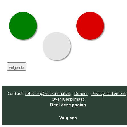
volgende
Contact:
relaties@kiesklimaat.nl
-
Doneer
-
Privacy statement
Over Kiesklimaat
Deel deze pagina
Volg ons