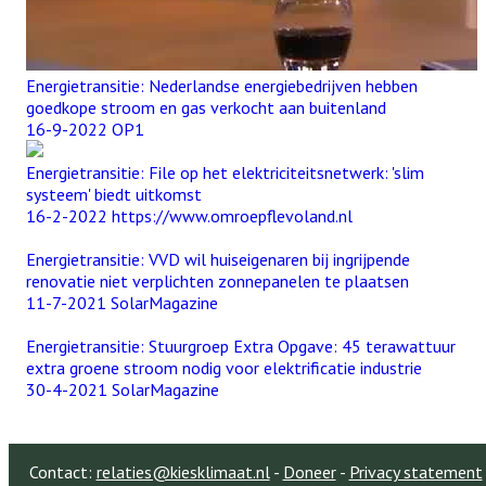
Energietransitie: Nederlandse energiebedrijven hebben
goedkope stroom en gas verkocht aan buitenland
16-9-2022 OP1
Energietransitie: File op het elektriciteitsnetwerk: 'slim
systeem' biedt uitkomst
16-2-2022 https://www.omroepflevoland.nl
Energietransitie: VVD wil huiseigenaren bij ingrijpende
renovatie niet verplichten zonnepanelen te plaatsen
11-7-2021 SolarMagazine
Energietransitie: Stuurgroep Extra Opgave: 45 terawattuur
extra groene stroom nodig voor elektrificatie industrie
30-4-2021 SolarMagazine
Contact:
relaties@kiesklimaat.nl
-
Doneer
-
Privacy statement