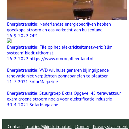
Energietransitie: Nederlandse energiebedrijven hebben
goedkope stroom en gas verkocht aan buitenland
16-9-2022 OP1
Energietransitie: File op het elektriciteitsnetwerk: 'slim
systeem' biedt uitkomst
16-2-2022 https://www.omroepflevoland.nl
Energietransitie: VVD wil huiseigenaren bij ingrijpende
renovatie niet verplichten zonnepanelen te plaatsen
11-7-2021 SolarMagazine
Energietransitie: Stuurgroep Extra Opgave: 45 terawattuur
extra groene stroom nodig voor elektrificatie industrie
30-4-2021 SolarMagazine
Contact:
relaties@kiesklimaat.nl
-
Doneer
-
Privacy statement