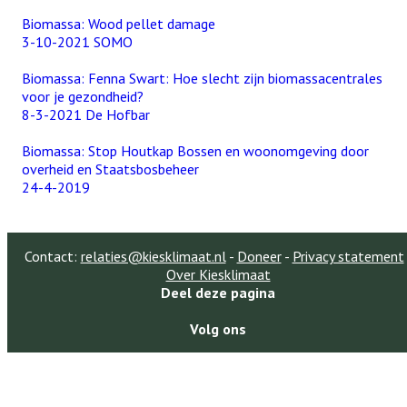
Biomassa: Wood pellet damage
3-10-2021 SOMO
Biomassa: Fenna Swart: Hoe slecht zijn biomassacentrales
voor je gezondheid?
8-3-2021 De Hofbar
Biomassa: Stop Houtkap Bossen en woonomgeving door
overheid en Staatsbosbeheer
24-4-2019
Contact:
relaties@kiesklimaat.nl
-
Doneer
-
Privacy statement
Over Kiesklimaat
Deel deze pagina
Volg ons