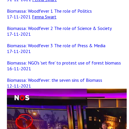
Biomassa: Woodfever 1 The role of Politics
17-11-2021
Fenna Swart
Biomassa: Woodfever 2 The role of Science & Society
17-11-2021
Biomassa: Woodfever 3 The role of Press & Media
17-11-2021
Biomassa: NGO's 'set fire' to protest use of forest biomass
16-11-2021
Biomassa: Woodfever: the seven sins of Biomass
12-11-2021