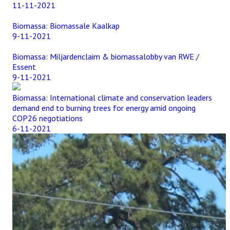
11-11-2021
Biomassa: Biomassale Kaalkap
9-11-2021
Biomassa: Miljardenclaim & biomassalobby van RWE /
Essent
9-11-2021
Biomassa: International climate and conservation leaders
demand end to burning trees for energy amid ongoing
COP26 negotiations
6-11-2021