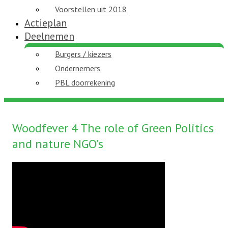
Voorstellen uit 2018
Actieplan
Deelnemen
Burgers / kiezers
Ondernemers
PBL doorrekening
Woodfever 4 The role of Green Politics
and nature NGO’s